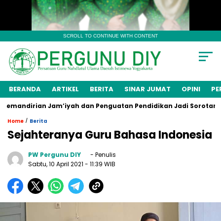
SCROLL TO CONTINUE WITH CONTENT
BERANDA
ARTIKEL
BERITA
SINAR JUMAT
OPINI
PE
mandirian Jam’iyah dan Penguatan Pendidikan Jadi Sorotan
/
Home
Berita
Sejahteranya Guru Bahasa Indonesia
PW Pergunu DIY
- Penulis
Sabtu, 10 April 2021
- 11:39 WIB