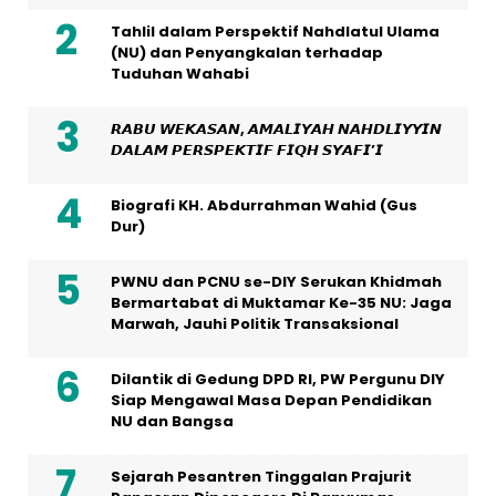
Tahlil dalam Perspektif Nahdlatul Ulama
(NU) dan Penyangkalan terhadap
Tuduhan Wahabi
𝙍𝘼𝘽𝙐 𝙒𝙀𝙆𝘼𝙎𝘼𝙉, 𝘼𝙈𝘼𝙇𝙄𝙔𝘼𝙃 𝙉𝘼𝙃𝘿𝙇𝙄𝙔𝙔𝙄𝙉
𝘿𝘼𝙇𝘼𝙈 𝙋𝙀𝙍𝙎𝙋𝙀𝙆𝙏𝙄𝙁 𝙁𝙄𝙌𝙃 𝙎𝙔𝘼𝙁𝙄’𝙄
Biografi KH. Abdurrahman Wahid (Gus
Dur)
PWNU dan PCNU se-DIY Serukan Khidmah
Bermartabat di Muktamar Ke-35 NU: Jaga
Marwah, Jauhi Politik Transaksional
Dilantik di Gedung DPD RI, PW Pergunu DIY
Siap Mengawal Masa Depan Pendidikan
NU dan Bangsa
Sejarah Pesantren Tinggalan Prajurit