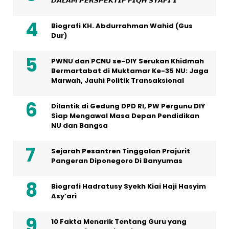
𝘿𝘼𝙇𝘼𝙈 𝙋𝙀𝙍𝙎𝙋𝙀𝙆𝙏𝙄𝙁 𝙁𝙄𝙌𝙃 𝙎𝙔𝘼𝙁𝙄’𝙄
Biografi KH. Abdurrahman Wahid (Gus
Dur)
PWNU dan PCNU se-DIY Serukan Khidmah
Bermartabat di Muktamar Ke-35 NU: Jaga
Marwah, Jauhi Politik Transaksional
Dilantik di Gedung DPD RI, PW Pergunu DIY
Siap Mengawal Masa Depan Pendidikan
NU dan Bangsa
Sejarah Pesantren Tinggalan Prajurit
Pangeran Diponegoro Di Banyumas
Biografi Hadratusy Syekh Kiai Haji Hasyim
Asy’ari
10 Fakta Menarik Tentang Guru yang