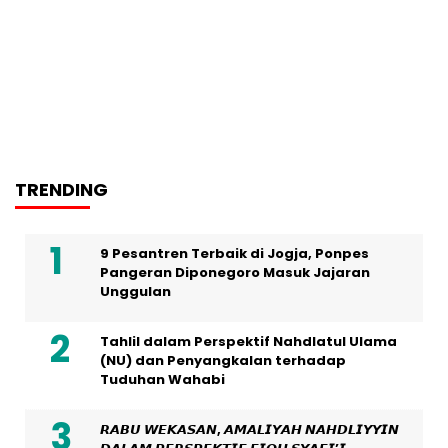
TRENDING
9 Pesantren Terbaik di Jogja, Ponpes
Pangeran Diponegoro Masuk Jajaran
Unggulan
Tahlil dalam Perspektif Nahdlatul Ulama
(NU) dan Penyangkalan terhadap
Tuduhan Wahabi
𝙍𝘼𝘽𝙐 𝙒𝙀𝙆𝘼𝙎𝘼𝙉, 𝘼𝙈𝘼𝙇𝙄𝙔𝘼𝙃 𝙉𝘼𝙃𝘿𝙇𝙄𝙔𝙔𝙄𝙉