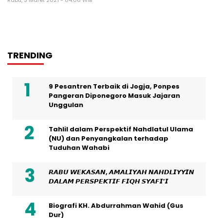
Rabu, 3 Maret 2021 - 04:06 WIB
TRENDING
9 Pesantren Terbaik di Jogja, Ponpes
Pangeran Diponegoro Masuk Jajaran
Unggulan
Tahlil dalam Perspektif Nahdlatul Ulama
(NU) dan Penyangkalan terhadap
Tuduhan Wahabi
𝙍𝘼𝘽𝙐 𝙒𝙀𝙆𝘼𝙎𝘼𝙉, 𝘼𝙈𝘼𝙇𝙄𝙔𝘼𝙃 𝙉𝘼𝙃𝘿𝙇𝙄𝙔𝙔𝙄𝙉
𝘿𝘼𝙇𝘼𝙈 𝙋𝙀𝙍𝙎𝙋𝙀𝙆𝙏𝙄𝙁 𝙁𝙄𝙌𝙃 𝙎𝙔𝘼𝙁𝙄’𝙄
Biografi KH. Abdurrahman Wahid (Gus
Dur)