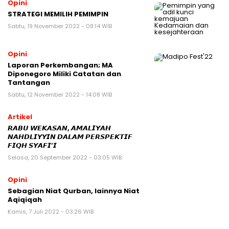
Opini
STRATEGI MEMILIH PEMIMPIN
Sabtu, 19 November 2022 - 08:14 WIB
Opini
Laporan Perkembangan; MA
Diponegoro Miliki Catatan dan
Tantangan
Sabtu, 12 November 2022 - 14:08 WIB
Artikel
𝙍𝘼𝘽𝙐 𝙒𝙀𝙆𝘼𝙎𝘼𝙉, 𝘼𝙈𝘼𝙇𝙄𝙔𝘼𝙃
𝙉𝘼𝙃𝘿𝙇𝙄𝙔𝙔𝙄𝙉 𝘿𝘼𝙇𝘼𝙈 𝙋𝙀𝙍𝙎𝙋𝙀𝙆𝙏𝙄𝙁
𝙁𝙄𝙌𝙃 𝙎𝙔𝘼𝙁𝙄’𝙄
Selasa, 20 September 2022 - 03:05 WIB
Opini
Sebagian Niat Qurban, lainnya Niat
Aqiqiqah
Kamis, 7 Juli 2022 - 03:26 WIB