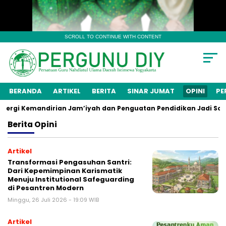
SCROLL TO CONTINUE WITH CONTENT
BERANDA
ARTIKEL
BERITA
SINAR JUMAT
OPINI
PE
rgi Kemandirian Jam’iyah dan Penguatan Pendidikan Jadi Sorot
Berita
Opini
Artikel
Transformasi Pengasuhan Santri:
Dari Kepemimpinan Karismatik
Menuju Institutional Safeguarding
di Pesantren Modern
Minggu, 26 Juli 2026 - 19:09 WIB
Artikel