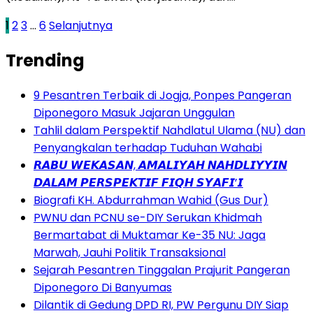
Paginasi
1
2
3
…
6
Selanjutnya
pos
Trending
9 Pesantren Terbaik di Jogja, Ponpes Pangeran
Diponegoro Masuk Jajaran Unggulan
Tahlil dalam Perspektif Nahdlatul Ulama (NU) dan
Penyangkalan terhadap Tuduhan Wahabi
𝙍𝘼𝘽𝙐 𝙒𝙀𝙆𝘼𝙎𝘼𝙉, 𝘼𝙈𝘼𝙇𝙄𝙔𝘼𝙃 𝙉𝘼𝙃𝘿𝙇𝙄𝙔𝙔𝙄𝙉
𝘿𝘼𝙇𝘼𝙈 𝙋𝙀𝙍𝙎𝙋𝙀𝙆𝙏𝙄𝙁 𝙁𝙄𝙌𝙃 𝙎𝙔𝘼𝙁𝙄’𝙄
Biografi KH. Abdurrahman Wahid (Gus Dur)
PWNU dan PCNU se-DIY Serukan Khidmah
Bermartabat di Muktamar Ke-35 NU: Jaga
Marwah, Jauhi Politik Transaksional
Sejarah Pesantren Tinggalan Prajurit Pangeran
Diponegoro Di Banyumas
Dilantik di Gedung DPD RI, PW Pergunu DIY Siap