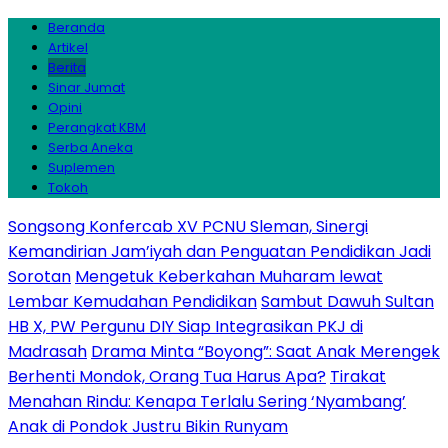
Beranda
Artikel
Berita
Sinar Jumat
Opini
Perangkat KBM
Serba Aneka
Suplemen
Tokoh
Songsong Konfercab XV PCNU Sleman, Sinergi
Kemandirian Jam’iyah dan Penguatan Pendidikan Jadi
Sorotan
Mengetuk Keberkahan Muharam lewat
Lembar Kemudahan Pendidikan
Sambut Dawuh Sultan
HB X, PW Pergunu DIY Siap Integrasikan PKJ di
Madrasah
Drama Minta “Boyong”: Saat Anak Merengek
Berhenti Mondok, Orang Tua Harus Apa?
Tirakat
Menahan Rindu: Kenapa Terlalu Sering ‘Nyambang’
Anak di Pondok Justru Bikin Runyam