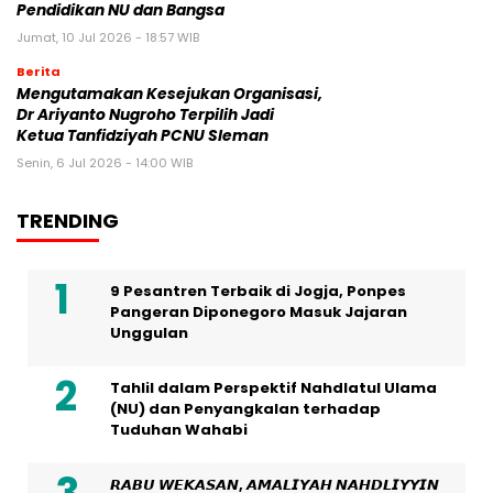
Pendidikan NU dan Bangsa
Jumat, 10 Jul 2026 - 18:57 WIB
Berita
Mengutamakan Kesejukan Organisasi,
Dr Ariyanto Nugroho Terpilih Jadi
Ketua Tanfidziyah PCNU Sleman
Senin, 6 Jul 2026 - 14:00 WIB
TRENDING
9 Pesantren Terbaik di Jogja, Ponpes
Pangeran Diponegoro Masuk Jajaran
Unggulan
Tahlil dalam Perspektif Nahdlatul Ulama
(NU) dan Penyangkalan terhadap
Tuduhan Wahabi
𝙍𝘼𝘽𝙐 𝙒𝙀𝙆𝘼𝙎𝘼𝙉, 𝘼𝙈𝘼𝙇𝙄𝙔𝘼𝙃 𝙉𝘼𝙃𝘿𝙇𝙄𝙔𝙔𝙄𝙉