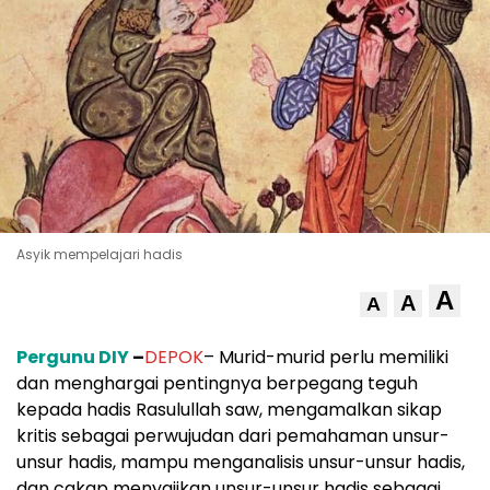
Asyik mempelajari hadis
A
A
A
Pergunu DIY
–
DEPOK
– Murid-murid perlu memiliki
dan menghargai pentingnya berpegang teguh
kepada hadis Rasulullah saw, mengamalkan sikap
kritis sebagai perwujudan dari pemahaman unsur-
unsur hadis, mampu menganalisis unsur-unsur hadis,
dan cakap menyajikan unsur-unsur hadis sebagai