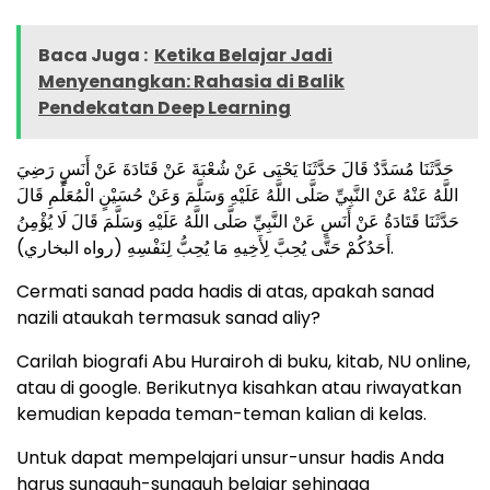
Baca Juga :
Ketika Belajar Jadi
Menyenangkan: Rahasia di Balik
Pendekatan Deep Learning
حَدَّثَنَا مُسَدَّدٌ قَالَ حَدَّثَنَا يَحْيَى عَنْ شُعْبَةَ عَنْ قَتَادَةَ عَنْ أَنَسٍ رَضِيَ
اللَّهُ عَنْهُ عَنْ النَّبِيِّ صَلَّى اللَّهُ عَلَيْهِ وَسَلَّمَ وَعَنْ حُسَيْنٍ الْمُعَلِّمِ قَالَ
حَدَّثَنَا قَتَادَةُ عَنْ أَنَسٍ عَنْ النَّبِيِّ صَلَّى اللَّهُ عَلَيْهِ وَسَلَّمَ قَالَ لَا يُؤْمِنُ
أَحَدُكُمْ حَتَّى يُحِبَّ لِأَخِيهِ مَا يُحِبُّ لِنَفْسِهِ (رواه البخاري).
Cermati sanad pada hadis di atas, apakah sanad
nazili ataukah termasuk sanad aliy?
Carilah biografi Abu Hurairoh di buku, kitab, NU online,
atau di google. Berikutnya kisahkan atau riwayatkan
kemudian kepada teman-teman kalian di kelas.
Untuk dapat mempelajari unsur-unsur hadis Anda
harus sungguh-sungguh belajar sehingga