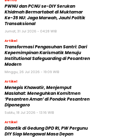
PWNU dan PCNU se-DIY Serukan
Khidmah Bermartabat di Muktamar
Ke-35 NU: Jaga Marwah, Jauhi Politik
Transaksional
Jumat, 31 Jul 2026 - 04:28 WIB
Artikel
Transformasi Pengasuhan Santri: Dari
Kepemimpinan Karismatik Menuju
Institutional Safeguarding di Pesantren
Modern
Minggu, 26 Jul 2026 - 19:09 WIB
Artikel
Menepis Khawatir, Menjemput
Maslahat: Meneguhkan Komitmen
‘Pesantren Aman’ di Pondok Pesantren
Diponegoro
Sabtu, 18 Jul 2026 - 13:16 WIB
Artikel
Dilantik di Gedung DPD RI, PW Pergunu
DIY Siap Mengawal Masa Depan