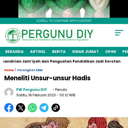
SCROLL TO CONTINUE WITH CONTENT
BERANDA
ARTIKEL
BERITA
SINAR JUMAT
OPINI
PE
irian Jam’iyah dan Penguatan Pendidikan Jadi Sorotan
Me
/
Home
Perangkat KBM
Meneliti Unsur-unsur Hadis
PW Pergunu DIY
- Penulis
Sabtu, 18 Februari 2023
- 00:12 WIB