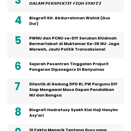
𝘿𝘼𝙇𝘼𝙈 𝙋𝙀𝙍𝙎𝙋𝙀𝙆𝙏𝙄𝙁 𝙁𝙄𝙌𝙃 𝙎𝙔𝘼𝙁𝙄’𝙄
Biografi KH. Abdurrahman Wahid (Gus
Dur)
PWNU dan PCNU se-DIY Serukan Khidmah
Bermartabat di Muktamar Ke-35 NU: Jaga
Marwah, Jauhi Politik Transaksional
Sejarah Pesantren Tinggalan Prajurit
Pangeran Diponegoro Di Banyumas
Dilantik di Gedung DPD RI, PW Pergunu DIY
Siap Mengawal Masa Depan Pendidikan
NU dan Bangsa
Biografi Hadratusy Syekh Kiai Haji Hasyim
Asy’ari
10 Fakta Menarik Tentang Guru yang