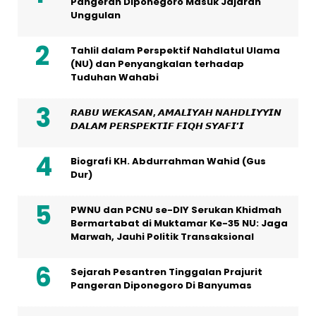
Pangeran Diponegoro Masuk Jajaran
Unggulan
Tahlil dalam Perspektif Nahdlatul Ulama
(NU) dan Penyangkalan terhadap
Tuduhan Wahabi
𝙍𝘼𝘽𝙐 𝙒𝙀𝙆𝘼𝙎𝘼𝙉, 𝘼𝙈𝘼𝙇𝙄𝙔𝘼𝙃 𝙉𝘼𝙃𝘿𝙇𝙄𝙔𝙔𝙄𝙉
𝘿𝘼𝙇𝘼𝙈 𝙋𝙀𝙍𝙎𝙋𝙀𝙆𝙏𝙄𝙁 𝙁𝙄𝙌𝙃 𝙎𝙔𝘼𝙁𝙄’𝙄
Biografi KH. Abdurrahman Wahid (Gus
Dur)
PWNU dan PCNU se-DIY Serukan Khidmah
Bermartabat di Muktamar Ke-35 NU: Jaga
Marwah, Jauhi Politik Transaksional
Sejarah Pesantren Tinggalan Prajurit
Pangeran Diponegoro Di Banyumas