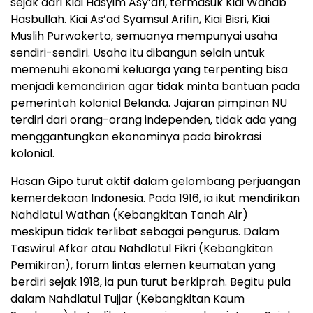
sejak dari Kiai Hasyim Asy’ari, termasuk Kiai Wahab
Hasbullah. Kiai As’ad Syamsul Arifin, Kiai Bisri, Kiai
Muslih Purwokerto, semuanya mempunyai usaha
sendiri-sendiri. Usaha itu dibangun selain untuk
memenuhi ekonomi keluarga yang terpenting bisa
menjadi kemandirian agar tidak minta bantuan pada
pemerintah kolonial Belanda. Jajaran pimpinan NU
terdiri dari orang-orang independen, tidak ada yang
menggantungkan ekonominya pada birokrasi
kolonial.
Hasan Gipo turut aktif dalam gelombang perjuangan
kemerdekaan Indonesia. Pada 1916, ia ikut mendirikan
Nahdlatul Wathan (Kebangkitan Tanah Air)
meskipun tidak terlibat sebagai pengurus. Dalam
Taswirul Afkar atau Nahdlatul Fikri (Kebangkitan
Pemikiran), forum lintas elemen keumatan yang
berdiri sejak 1918, ia pun turut berkiprah. Begitu pula
dalam Nahdlatul Tujjar (Kebangkitan Kaum