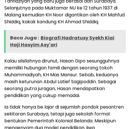
Tanfidziyah yang baru juga berasal dari Surabaya.
Selanjutnya pada Muktamar NU ke 12 tahun 1937 di
Malang kemudian KH Noor digantikan oleh KH Mahfud
Shiddiq, kakak kandung KH Ahmad Shiddiq.
Baca Juga :
Biografi Hadratusy Syekh Kiai
Haji Hasyim Asy'ari
Kalau silsilahnya dirunut, Hasan Gipo sesungguhnya
memiliki hubungan famili dengan seorang tokoh
Muhammadiyah, KH Mas Mansur. Sebab, keduanya
masih keturunan Abdul Latief Sagipoddin. Sebagai
seorang putra juragan, Hasan mendapatkan
pendidikan yang cukup memadai.
Ia tidak hanya be lajar di sejumlah pondok pesantren
sekitaran Surabaya, tetapi juga sekolah formal
bentukan Pemerintah Kolonial Belanda. Meskipun
mengenyam dua model pendidikan, jiwa