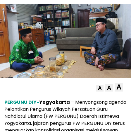
A
A
A
PERGUNU DIY-
Yogyakarta
– Menyongsong agenda
Pelantikan Pengurus Wilayah Persatuan Guru
Nahdlatul Ulama (PW PERGUNU) Daerah Istimewa
Yogyakarta, jajaran pengurus PW PERGUNU DIY terus
menguatkan konsolidasi organisasi melalui sowan