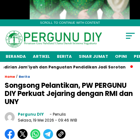
SCROLL TO CONTINUE WITH CONTENT
BERANDA
ARTIKEL
BERITA
SINAR JUMAT
OPINI
PE
an Jam’iyah dan Penguatan Pendidikan Jadi Sorotan
Menge
/
Home
Berita
Songsong Pelantikan, PW PERGUNU
DIY Perkuat Jejaring dengan RMI dan
UNY
Pergunu DIY
- Penulis
Selasa, 19 Mei 2026
- 09:46 WIB