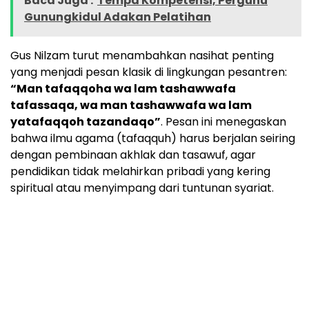
Baca Juga :
Tempa Kompetensi, Pergunu
Gunungkidul Adakan Pelatihan
Gus Nilzam turut menambahkan nasihat penting
yang menjadi pesan klasik di lingkungan pesantren:
“Man tafaqqoha wa lam tashawwafa
tafassaqa, wa man tashawwafa wa lam
yatafaqqoh tazandaqo”
. Pesan ini menegaskan
bahwa ilmu agama (tafaqquh) harus berjalan seiring
dengan pembinaan akhlak dan tasawuf, agar
pendidikan tidak melahirkan pribadi yang kering
spiritual atau menyimpang dari tuntunan syariat.