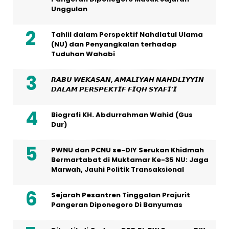
Unggulan
Tahlil dalam Perspektif Nahdlatul Ulama
(NU) dan Penyangkalan terhadap
Tuduhan Wahabi
𝙍𝘼𝘽𝙐 𝙒𝙀𝙆𝘼𝙎𝘼𝙉, 𝘼𝙈𝘼𝙇𝙄𝙔𝘼𝙃 𝙉𝘼𝙃𝘿𝙇𝙄𝙔𝙔𝙄𝙉
𝘿𝘼𝙇𝘼𝙈 𝙋𝙀𝙍𝙎𝙋𝙀𝙆𝙏𝙄𝙁 𝙁𝙄𝙌𝙃 𝙎𝙔𝘼𝙁𝙄’𝙄
Biografi KH. Abdurrahman Wahid (Gus
Dur)
PWNU dan PCNU se-DIY Serukan Khidmah
Bermartabat di Muktamar Ke-35 NU: Jaga
Marwah, Jauhi Politik Transaksional
Sejarah Pesantren Tinggalan Prajurit
Pangeran Diponegoro Di Banyumas