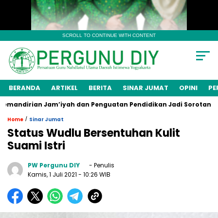
SCROLL TO CONTINUE WITH CONTENT
BERANDA
ARTIKEL
BERITA
SINAR JUMAT
OPINI
PE
andirian Jam’iyah dan Penguatan Pendidikan Jadi Sorotan
/
Home
Sinar Jumat
Status Wudlu Bersentuhan Kulit
Suami Istri
PW Pergunu DIY
- Penulis
Kamis, 1 Juli 2021
- 10:26 WIB