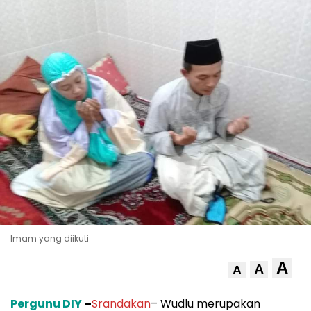
Imam yang diikuti
A
A
A
Pergunu DIY
–
Srandakan
– Wudlu merupakan