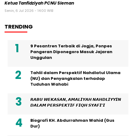
Ketua Tanfidziyah PCNU Sleman
Senin, 6 Jul 2026 - 14:00 WIB
TRENDING
9 Pesantren Terbaik di Jogja, Ponpes
Pangeran Diponegoro Masuk Jajaran
Unggulan
Tahlil dalam Perspektif Nahdlatul Ulama
(NU) dan Penyangkalan terhadap
Tuduhan Wahabi
𝙍𝘼𝘽𝙐 𝙒𝙀𝙆𝘼𝙎𝘼𝙉, 𝘼𝙈𝘼𝙇𝙄𝙔𝘼𝙃 𝙉𝘼𝙃𝘿𝙇𝙄𝙔𝙔𝙄𝙉
𝘿𝘼𝙇𝘼𝙈 𝙋𝙀𝙍𝙎𝙋𝙀𝙆𝙏𝙄𝙁 𝙁𝙄𝙌𝙃 𝙎𝙔𝘼𝙁𝙄’𝙄
Biografi KH. Abdurrahman Wahid (Gus
Dur)