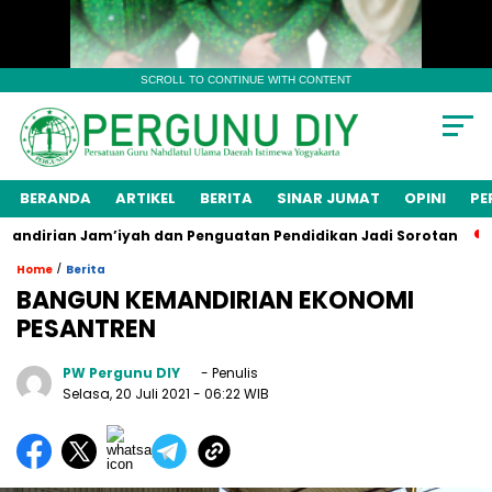
SCROLL TO CONTINUE WITH CONTENT
BERANDA
ARTIKEL
BERITA
SINAR JUMAT
OPINI
PE
irian Jam’iyah dan Penguatan Pendidikan Jadi Sorotan
Men
/
Home
Berita
BANGUN KEMANDIRIAN EKONOMI
PESANTREN
PW Pergunu DIY
- Penulis
Selasa, 20 Juli 2021
- 06:22 WIB