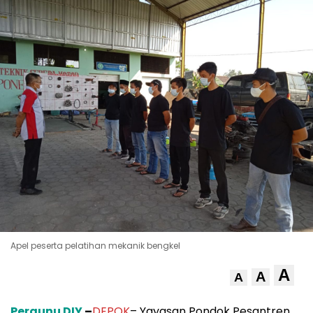
Apel peserta pelatihan mekanik bengkel
A
A
A
Pergunu DIY
–
DEPOK
– Yayasan Pondok Pesantren