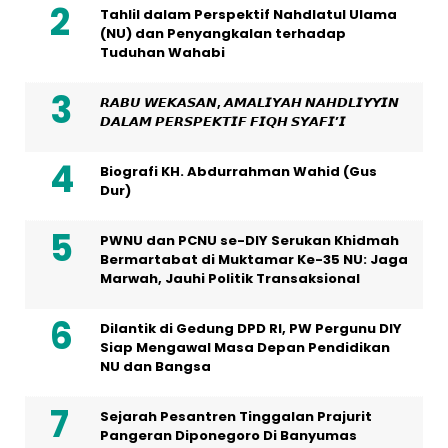
Tahlil dalam Perspektif Nahdlatul Ulama
(NU) dan Penyangkalan terhadap
Tuduhan Wahabi
𝙍𝘼𝘽𝙐 𝙒𝙀𝙆𝘼𝙎𝘼𝙉, 𝘼𝙈𝘼𝙇𝙄𝙔𝘼𝙃 𝙉𝘼𝙃𝘿𝙇𝙄𝙔𝙔𝙄𝙉
𝘿𝘼𝙇𝘼𝙈 𝙋𝙀𝙍𝙎𝙋𝙀𝙆𝙏𝙄𝙁 𝙁𝙄𝙌𝙃 𝙎𝙔𝘼𝙁𝙄’𝙄
Biografi KH. Abdurrahman Wahid (Gus
Dur)
PWNU dan PCNU se-DIY Serukan Khidmah
Bermartabat di Muktamar Ke-35 NU: Jaga
Marwah, Jauhi Politik Transaksional
Dilantik di Gedung DPD RI, PW Pergunu DIY
Siap Mengawal Masa Depan Pendidikan
NU dan Bangsa
Sejarah Pesantren Tinggalan Prajurit
Pangeran Diponegoro Di Banyumas