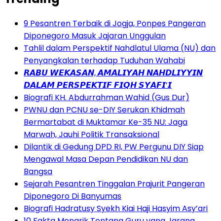
9 Pesantren Terbaik di Jogja, Ponpes Pangeran
Diponegoro Masuk Jajaran Unggulan
Tahlil dalam Perspektif Nahdlatul Ulama (NU) dan
Penyangkalan terhadap Tuduhan Wahabi
𝙍𝘼𝘽𝙐 𝙒𝙀𝙆𝘼𝙎𝘼𝙉, 𝘼𝙈𝘼𝙇𝙄𝙔𝘼𝙃 𝙉𝘼𝙃𝘿𝙇𝙄𝙔𝙔𝙄𝙉
𝘿𝘼𝙇𝘼𝙈 𝙋𝙀𝙍𝙎𝙋𝙀𝙆𝙏𝙄𝙁 𝙁𝙄𝙌𝙃 𝙎𝙔𝘼𝙁𝙄’𝙄
Biografi KH. Abdurrahman Wahid (Gus Dur)
PWNU dan PCNU se-DIY Serukan Khidmah
Bermartabat di Muktamar Ke-35 NU: Jaga
Marwah, Jauhi Politik Transaksional
Dilantik di Gedung DPD RI, PW Pergunu DIY Siap
Mengawal Masa Depan Pendidikan NU dan
Bangsa
Sejarah Pesantren Tinggalan Prajurit Pangeran
Diponegoro Di Banyumas
Biografi Hadratusy Syekh Kiai Haji Hasyim Asy’ari
10 Fakta Menarik Tentang Guru yang Jarang