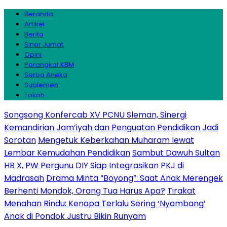
Beranda
Artikel
Berita
Sinar Jumat
Opini
Perangkat KBM
Serba Aneka
Suplemen
Tokoh
Songsong Konfercab XV PCNU Sleman, Sinergi
Kemandirian Jam’iyah dan Penguatan Pendidikan Jadi
Sorotan
Mengetuk Keberkahan Muharam lewat
Lembar Kemudahan Pendidikan
Sambut Dawuh Sultan
HB X, PW Pergunu DIY Siap Integrasikan PKJ di
Madrasah
Drama Minta “Boyong”: Saat Anak Merengek
Berhenti Mondok, Orang Tua Harus Apa?
Tirakat
Menahan Rindu: Kenapa Terlalu Sering ‘Nyambang’
Anak di Pondok Justru Bikin Runyam