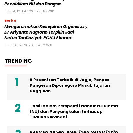
Pendidikan NU dan Bangsa
Jumat, 10 Jul 2026 - 18:57 WIB
Berita
Mengutamakan Kesejukan Organisasi,
Dr Ariyanto Nugroho Terpilih Jadi
Ketua Tanfidziyah PCNU Sleman
Senin, 6 Jul 2026 - 14:00 WIB
TRENDING
9 Pesantren Terbaik di Jogja, Ponpes
Pangeran Diponegoro Masuk Jajaran
Unggulan
Tahlil dalam Perspektif Nahdlatul Ulama
(NU) dan Penyangkalan terhadap
Tuduhan Wahabi
𝙍𝘼𝘽𝙐 𝙒𝙀𝙆𝘼𝙎𝘼𝙉, 𝘼𝙈𝘼𝙇𝙄𝙔𝘼𝙃 𝙉𝘼𝙃𝘿𝙇𝙄𝙔𝙔𝙄𝙉