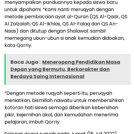
menyampaikan panduannya kepada siswa baru
untuk dipahami. “Kami nanti meruqyah dengan
metode pembacaan ayat al-Quran (QS Al-Qadr, QS
Al Zalzalah, QS Al-Ikhlas, QS Al-Falaq dan QS An-
Naas) dan ditutup dengan Shalawat sambil
memegang ubun-ubun si anak kemudian didoakan,
kata Qorriy.
Baca Juga :
Meneropong Pendidikan Masa
Depan yang Bermutu, Berkarakter dan
Berdaya Saing Internasional
“Dengan metode ruqyah seperti itu, peruqyah
meniatkan, bismillah nawaitu untuk membersihkan
kotoran hati siswa semoga diberikan kebersihan
pikir, kejernihan akal, dan kemudahan menerima
pelajaran, imbuh Qorriy.
Selepas acara ruqyah pada Jumat (15 Juli 2022),