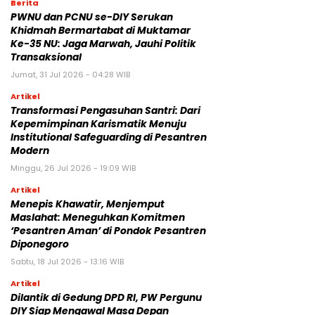
Berita
PWNU dan PCNU se-DIY Serukan
Khidmah Bermartabat di Muktamar
Ke-35 NU: Jaga Marwah, Jauhi Politik
Transaksional
Jumat, 31 Jul 2026 - 04:28 WIB
Artikel
Transformasi Pengasuhan Santri: Dari
Kepemimpinan Karismatik Menuju
Institutional Safeguarding di Pesantren
Modern
Minggu, 26 Jul 2026 - 19:09 WIB
Artikel
Menepis Khawatir, Menjemput
Maslahat: Meneguhkan Komitmen
‘Pesantren Aman’ di Pondok Pesantren
Diponegoro
Sabtu, 18 Jul 2026 - 13:16 WIB
Artikel
Dilantik di Gedung DPD RI, PW Pergunu
DIY Siap Mengawal Masa Depan