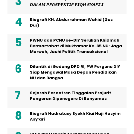
𝘿𝘼𝙇𝘼𝙈 𝙋𝙀𝙍𝙎𝙋𝙀𝙆𝙏𝙄𝙁 𝙁𝙄𝙌𝙃 𝙎𝙔𝘼𝙁𝙄’𝙄
Biografi KH. Abdurrahman Wahid (Gus
Dur)
PWNU dan PCNU se-DIY Serukan Khidmah
Bermartabat di Muktamar Ke-35 NU: Jaga
Marwah, Jauhi Politik Transaksional
Dilantik di Gedung DPD RI, PW Pergunu DIY
Siap Mengawal Masa Depan Pendidikan
NU dan Bangsa
Sejarah Pesantren Tinggalan Prajurit
Pangeran Diponegoro Di Banyumas
Biografi Hadratusy Syekh Kiai Haji Hasyim
Asy’ari