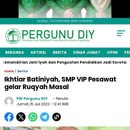
SCROLL TO CONTINUE WITH CONTENT
BERANDA
ARTIKEL
BERITA
SINAR JUMAT
OPINI
PE
mandirian Jam’iyah dan Penguatan Pendidikan Jadi Sorotan
/
Home
Berita
Ikhtiar Batiniyah, SMP VIP Pesawat
gelar Ruqyah Masal
PW Pergunu DIY
- Penulis
Jumat, 15 Juli 2022
- 12:41 WIB