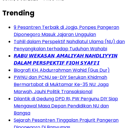
Trending
9 Pesantren Terbaik di Jogja, Ponpes Pangeran
Diponegoro Masuk Jajaran Unggulan
Tahlil dalam Perspektif Nahdlatul Ulama (NU) dan
Penyangkalan terhadap Tuduhan Wahabi
𝙍𝘼𝘽𝙐 𝙒𝙀𝙆𝘼𝙎𝘼𝙉, 𝘼𝙈𝘼𝙇𝙄𝙔𝘼𝙃 𝙉𝘼𝙃𝘿𝙇𝙄𝙔𝙔𝙄𝙉
𝘿𝘼𝙇𝘼𝙈 𝙋𝙀𝙍𝙎𝙋𝙀𝙆𝙏𝙄𝙁 𝙁𝙄𝙌𝙃 𝙎𝙔𝘼𝙁𝙄’𝙄
Biografi KH. Abdurrahman Wahid (Gus Dur)
PWNU dan PCNU se-DIY Serukan Khidmah
Bermartabat di Muktamar Ke-35 NU: Jaga
Marwah, Jauhi Politik Transaksional
Dilantik di Gedung DPD RI, PW Pergunu DIY Siap
Mengawal Masa Depan Pendidikan NU dan
Bangsa
Sejarah Pesantren Tinggalan Prajurit Pangeran
Diponegoro Di Banyumas