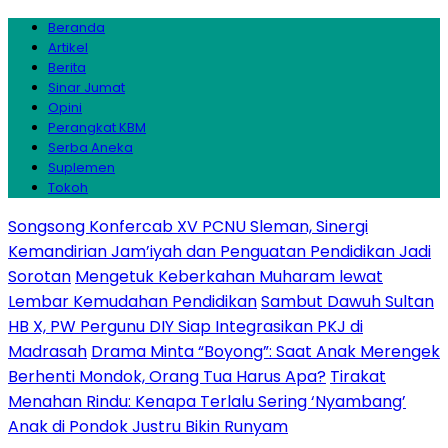
Beranda
Artikel
Berita
Sinar Jumat
Opini
Perangkat KBM
Serba Aneka
Suplemen
Tokoh
Songsong Konfercab XV PCNU Sleman, Sinergi
Kemandirian Jam’iyah dan Penguatan Pendidikan Jadi
Sorotan
Mengetuk Keberkahan Muharam lewat
Lembar Kemudahan Pendidikan
Sambut Dawuh Sultan
HB X, PW Pergunu DIY Siap Integrasikan PKJ di
Madrasah
Drama Minta “Boyong”: Saat Anak Merengek
Berhenti Mondok, Orang Tua Harus Apa?
Tirakat
Menahan Rindu: Kenapa Terlalu Sering ‘Nyambang’
Anak di Pondok Justru Bikin Runyam