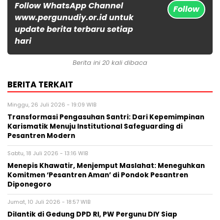
Follow WhatsApp Channel
Follow
www.pergunudiy.or.id untuk
update berita terbaru setiap
hari
Berita ini 20 kali dibaca
BERITA TERKAIT
Minggu, 26 Juli 2026 - 19:09 WIB
Transformasi Pengasuhan Santri: Dari Kepemimpinan
Karismatik Menuju Institutional Safeguarding di
Pesantren Modern
Sabtu, 18 Juli 2026 - 13:16 WIB
Menepis Khawatir, Menjemput Maslahat: Meneguhkan
Komitmen ‘Pesantren Aman’ di Pondok Pesantren
Diponegoro
Jumat, 10 Juli 2026 - 18:57 WIB
Dilantik di Gedung DPD RI, PW Pergunu DIY Siap