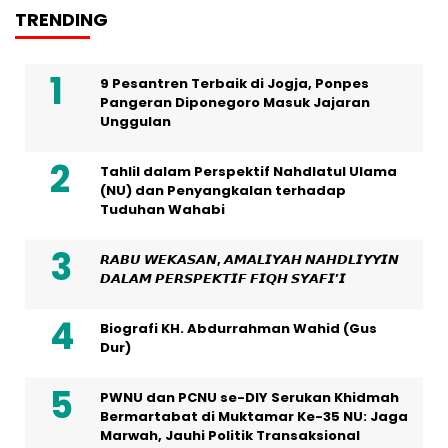
TRENDING
9 Pesantren Terbaik di Jogja, Ponpes
Pangeran Diponegoro Masuk Jajaran
Unggulan
Tahlil dalam Perspektif Nahdlatul Ulama
(NU) dan Penyangkalan terhadap
Tuduhan Wahabi
𝙍𝘼𝘽𝙐 𝙒𝙀𝙆𝘼𝙎𝘼𝙉, 𝘼𝙈𝘼𝙇𝙄𝙔𝘼𝙃 𝙉𝘼𝙃𝘿𝙇𝙄𝙔𝙔𝙄𝙉
𝘿𝘼𝙇𝘼𝙈 𝙋𝙀𝙍𝙎𝙋𝙀𝙆𝙏𝙄𝙁 𝙁𝙄𝙌𝙃 𝙎𝙔𝘼𝙁𝙄’𝙄
Biografi KH. Abdurrahman Wahid (Gus
Dur)
PWNU dan PCNU se-DIY Serukan Khidmah
Bermartabat di Muktamar Ke-35 NU: Jaga
Marwah, Jauhi Politik Transaksional