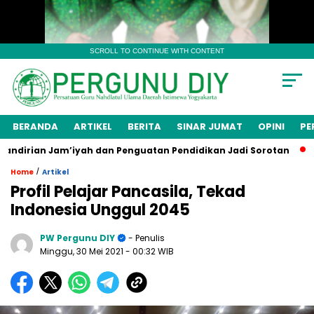
SCROLL TO CONTINUE WITH CONTENT
BERANDA
ARTIKEL
BERITA
SINAR JUMAT
OPINI
PE
irian Jam’iyah dan Penguatan Pendidikan Jadi Sorotan
Men
/
Home
Artikel
Profil Pelajar Pancasila, Tekad
Indonesia Unggul 2045
PW Pergunu DIY
- Penulis
Minggu, 30 Mei 2021
- 00:32 WIB