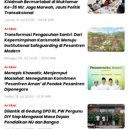
Khidmah Bermartabat di Muktamar
Ke-35 NU: Jaga Marwah, Jauhi Politik
Transaksional
Jumat, 31 Jul 2026 - 04:28 WIB
Artikel
Transformasi Pengasuhan Santri: Dari
Kepemimpinan Karismatik Menuju
Institutional Safeguarding di Pesantren
Modern
Minggu, 26 Jul 2026 - 19:09 WIB
Artikel
Menepis Khawatir, Menjemput
Maslahat: Meneguhkan Komitmen
‘Pesantren Aman’ di Pondok Pesantren
Diponegoro
Sabtu, 18 Jul 2026 - 13:16 WIB
Artikel
Dilantik di Gedung DPD RI, PW Pergunu
DIY Siap Mengawal Masa Depan
Pendidikan NU dan Bangsa