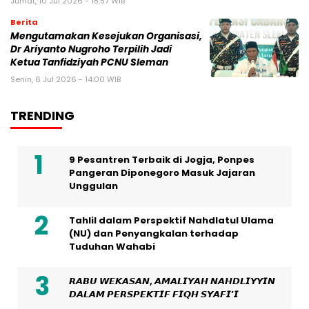
Jumat, 10 Jul 2026 - 18:57 WIB
Berita
Mengutamakan Kesejukan Organisasi,
Dr Ariyanto Nugroho Terpilih Jadi
Ketua Tanfidziyah PCNU Sleman
Senin, 6 Jul 2026 - 14:00 WIB
TRENDING
9 Pesantren Terbaik di Jogja, Ponpes
Pangeran Diponegoro Masuk Jajaran
Unggulan
Tahlil dalam Perspektif Nahdlatul Ulama
(NU) dan Penyangkalan terhadap
Tuduhan Wahabi
𝙍𝘼𝘽𝙐 𝙒𝙀𝙆𝘼𝙎𝘼𝙉, 𝘼𝙈𝘼𝙇𝙄𝙔𝘼𝙃 𝙉𝘼𝙃𝘿𝙇𝙄𝙔𝙔𝙄𝙉
𝘿𝘼𝙇𝘼𝙈 𝙋𝙀𝙍𝙎𝙋𝙀𝙆𝙏𝙄𝙁 𝙁𝙄𝙌𝙃 𝙎𝙔𝘼𝙁𝙄’𝙄