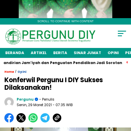
SCROLL TO CONTINUE WITH CONTENT
BERANDA
ARTIKEL
BERITA
SINAR JUMAT
OPINI
PE
dirian Jam’iyah dan Penguatan Pendidikan Jadi Sorotan
Me
/
Home
Opini
Konferwil Pergunu I DIY Sukses
Dilaksanakan!
Pergunu
- Penulis
Senin, 29 Maret 2021
- 07:35 WIB