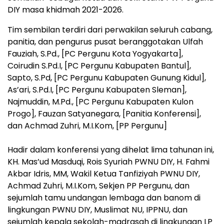
DIY masa khidmah 2021-2026.
Tim sembilan terdiri dari perwakilan seluruh cabang,
panitia, dan pengurus pusat beranggotakan Ulfah
Fauziah, S.Pd., [PC Pergunu Kota Yogyakarta],
Coirudin S.Pd.I, [PC Pergunu Kabupaten Bantul],
Sapto, S.Pd, [PC Pergunu Kabupaten Gunung Kidul],
As’ari, S.Pd.I, [PC Pergunu Kabupaten Sleman],
Najmuddin, M.Pd., [PC Pergunu Kabupaten Kulon
Progo], Fauzan Satyanegara, [Panitia Konferensi],
dan Achmad Zuhri, M.I.Kom, [PP Pergunu]
Hadir dalam konferensi yang dihelat lima tahunan ini,
KH. Mas’ud Masduqi, Rois Syuriah PWNU DIY, H. Fahmi
Akbar Idris, MM, Wakil Ketua Tanfiziyah PWNU DIY,
Achmad Zuhri, M.I.Kom, Sekjen PP Pergunu, dan
sejumlah tamu undangan lembaga dan banom di
lingkungan PWNU DIY, Muslimat NU, IPPNU, dan
sejumlah kepala sekolah-madrasah di lingkungan LP