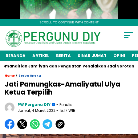
SCROLL TO CONTINUE WITH CONTENT
BERANDA
ARTIKEL
BERITA
SINAR JUMAT
OPINI
PE
andirian Jam’iyah dan Penguatan Pendidikan Jadi Sorotan
/
Home
Serba Aneka
Jati Pamungkas-Amaliyatul Ulya
Ketua Terpilih
PW Pergunu DIY
- Penulis
Jumat, 4 Maret 2022
- 15:17 WIB