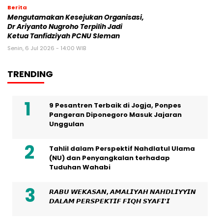
Berita
Mengutamakan Kesejukan Organisasi,
Dr Ariyanto Nugroho Terpilih Jadi
Ketua Tanfidziyah PCNU Sleman
Senin, 6 Jul 2026 - 14:00 WIB
TRENDING
9 Pesantren Terbaik di Jogja, Ponpes
Pangeran Diponegoro Masuk Jajaran
Unggulan
Tahlil dalam Perspektif Nahdlatul Ulama
(NU) dan Penyangkalan terhadap
Tuduhan Wahabi
𝙍𝘼𝘽𝙐 𝙒𝙀𝙆𝘼𝙎𝘼𝙉, 𝘼𝙈𝘼𝙇𝙄𝙔𝘼𝙃 𝙉𝘼𝙃𝘿𝙇𝙄𝙔𝙔𝙄𝙉
𝘿𝘼𝙇𝘼𝙈 𝙋𝙀𝙍𝙎𝙋𝙀𝙆𝙏𝙄𝙁 𝙁𝙄𝙌𝙃 𝙎𝙔𝘼𝙁𝙄’𝙄